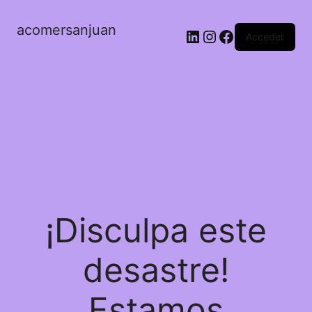
acomersanjuan
LinkedIn
Instagram
Facebook
Acceder
¡Disculpa este
desastre!
Estamos