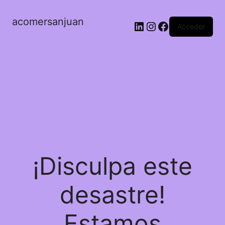
acomersanjuan
LinkedIn
Instagram
Facebook
Acceder
¡Disculpa este
desastre!
Estamos