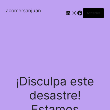
acomersanjuan
LinkedIn
Instagram
Facebook
Acceder
¡Disculpa este
desastre!
Estamos