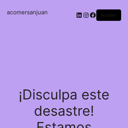
acomersanjuan
LinkedIn
Instagram
Facebook
Acceder
¡Disculpa este
desastre!
Estamos