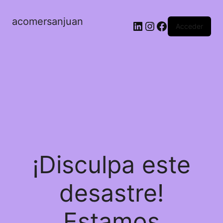
acomersanjuan
LinkedIn
Instagram
Facebook
Acceder
¡Disculpa este
desastre!
Estamos