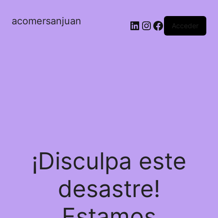
acomersanjuan
LinkedIn
Instagram
Facebook
Acceder
¡Disculpa este
desastre!
Estamos