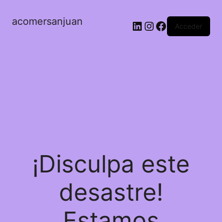
acomersanjuan
LinkedIn
Instagram
Facebook
Acceder
¡Disculpa este
desastre!
Estamos